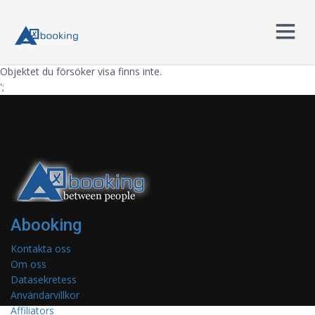
Objektet du försöker visa finns inte.
';
Abooking
Kontakta oss
Om oss
Datasekretess
Användarvillkor
Affiliators