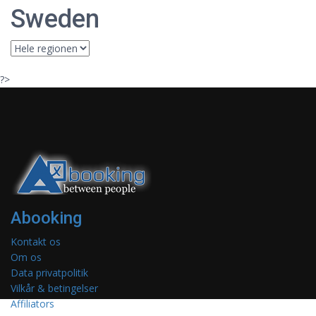
Sweden
?>
Abooking
Kontakt os
Om os
Data privatpolitik
Vilkår & betingelser
Affiliators