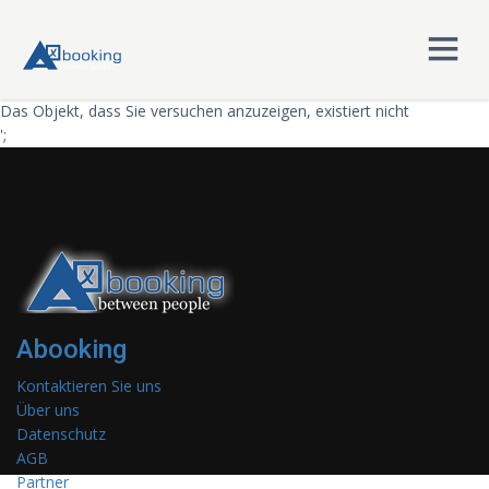
Das Objekt, dass Sie versuchen anzuzeigen, existiert nicht
';
Abooking
Kontaktieren Sie uns
Über uns
Datenschutz
AGB
Partner