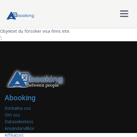
Objektet du försöker visa finns inte.
';
Abooking
Kontakta oss
Om oss
Datasekretess
Användarvillkor
Affiliators